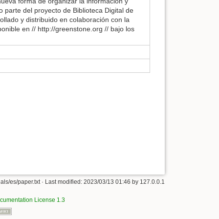
 nueva forma de organizar la información y
parte del proyecto de Biblioteca Digital de
lado y distribuido en colaboración con la
ble en // http://greenstone.org // bajo los
ls/es/paper.txt
· Last modified:
2023/03/13 01:46
by
127.0.0.1
umentation License 1.3