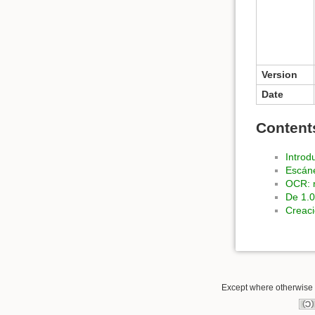
Version
Date
Content
Introd
Escán
OCR: r
De 1.0
Creaci
Except where otherwise n