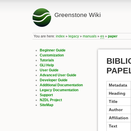
Greenstone Wiki
You are here:
index
»
legacy
»
manuals
»
es
»
paper
Beginner Guide
Customization
BIBLI
Tutorials
GLI Help
PAPEL
User Guide
Advanced User Guide
Developer Guide
Metadata
Additional Documentation
Legacy Documentation
Heading
Support
NZDL Project
Title
SiteMap
Author
Affiliation
Text