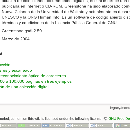
difusión de colecciones documentales digitales, el cual le ofrece una
publicarla en Internet o CD-ROM. Greenstone ha sido elaborado como 
Nueva Zelanda de la Universidad de Waikato y actualmente es desarrol
UNESCO y la ONG Human Info. Es un software de código abierto disponi
términos y condiciones de la Licencia Pública General de GNU.
Greenstone gsdl-2.50
Marzo de 2004
s
ucción
eres y escaneado
econocimiento óptico de caracteres
00 a 100.000 páginas en tres ejemplos
ón de una colección digital
legacy/manua
oted, content on this wiki is licensed under the following license:
GNU Free Doc