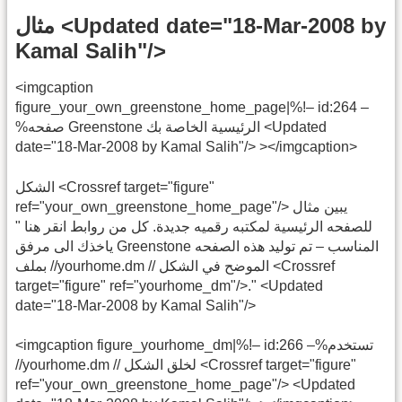
مثال <Updated date="18-Mar-2008 by
Kamal Salih"/>
<imgcaption
figure_your_own_greenstone_home_page|%!– id:264 –
%صفحه Greenstone الرئيسية الخاصة بك <Updated
date="18-Mar-2008 by Kamal Salih"/> ></imgcaption>
الشكل <Crossref target="figure"
ref="your_own_greenstone_home_page"/> يبين مثال
للصفحه الرئيسية لمكتبه رقميه جديدة. كل من روابط انقر هنا "
ياخذك الى مرفق Greenstone المناسب – تم توليد هذه الصفحه
بملف //yourhome.dm // الموضح في الشكل <Crossref
target="figure" ref="yourhome_dm"/>." <Updated
date="18-Mar-2008 by Kamal Salih"/>
<imgcaption figure_yourhome_dm|%!– id:266 –%تستخدم
//yourhome.dm // لخلق الشكل <Crossref target="figure"
ref="your_own_greenstone_home_page"/> <Updated