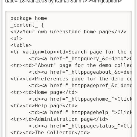
date="18-Mar-2008 by Kamal Salih"/> ></imgcaption>
package home

_content_ {

<h2>Your own Greenstone home page</h2>

<ul>

<table>

<tr valign=top><td>Search page for the dem
      <td><a href="_httpquery_&c=demo">Cli
<tr><td>"About" page for the demo collecti
      <td><a href="_httppageabout_&c=demo"
<tr><td>Preferences page for the demo coll
      <td><a href="_httppagepref_&c=demo">
<tr><td>Home page</td>

      <td><a href="_httppagehome_">Click h
<tr><td>Help page</td>

      <td><a href="_httppagehelp_">Click h
<tr><td>Administration page</td>

      <td><a href="_httppagestatus_">Click
<tr><td>The Collector</td>
