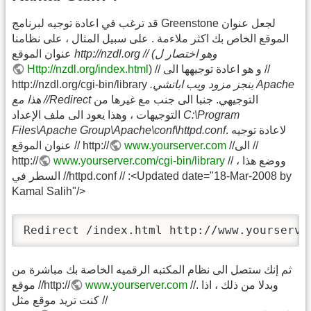
قد ترغب في اعادة توجيه لبرنامج Greenstone لجعل عنوان
الموقع الخاص بك اكثر ملاءمة . على سبيل المثال ، على نظامنا
http://nzdl.org // (وهو اختصار ل
عنوان الموقع
) // و هو اعادة توجيهها الى //
Http://nzdl.org/index.html
.ينجز مزود ويب اباتشي Apache
http://nzdl.org/cgi-bin/library
التوجيهي. جنبا الى جنب مع غيرها من
هذا مع //Redirect
C:\Program
التوجيهات ، وهذا يعود الى ملف الإعداد
. لاعادة توجيه
Files\Apache Group\Apache\conf\httpd.conf
//الى //
www.yourserver.com
عنوان الموقع // http://
// ، ووضع هذا
www.yourserver.com/cgi-bin/library
http://
السطر في //httpd.conf // :<Updated date="18-Mar-2008 by
Kamal Salih"/>
Redirect /index.html http://www.yourserve
ثم إنك ستصل الى نظام المكتبه الرقميه الخاصة بك مباشرة من
//. وبدلا من ذلك ، اذا
www.yourserver.com
موقع //http://
كنت تريد موقع مثل //