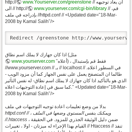
// ان يعاد توجيهه
www.Yourserver.com/greenstone
http://
// ،قم
www.yourserver.com/cgi-bin/library
الى // http://
بإدراجه في ملف //httpd.conf // <Updated date="18-Mar-
2008 by Kamal Salih"/>
Redirect /greenstone http://www.yourserve
اذا كان جهازك لا يملك اسم نطاق (مثل
"أعلاه) ، فقط قم بإستبدال
www.yourserver.com
//www.yourserver.com // بـ // localhost // في السطور اعلاه.
طالما ان المتصفح يعمل على نفس الجهاز كما أن مزود الويب -
الذي هو بالتأكيد اذا كان جهازك لا يملك اسم نطاق- له نفس التأثير
كما سبق في إعادة التوجيهات اعلاه." <Updated date="18-Mar-
2008 by Kamal Salih"/>
بدلا من وضع تعليمات اعادة توجيه التوجيهات في ملف
httpd.conf // ، ويمكنك بنفس المستوي وضعها في الملف
ضمن دليل الوثيقة الجذري للمزود. في الحقيقة ،
//.htaccess
القيام بهذا الإجراء له ميزتان - اولا ، تغييرات // Htaccess // تنفذ