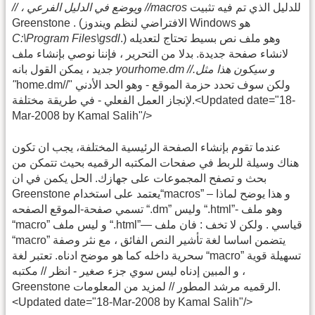
للدليل الذي تم فيه تثبيت
// ، ويوضع في الدليل الفرعي //macros
Greenstone . (الافتراضي لنظم ويندوز Windows هو
.) وهو ملف نص بسيط تحتاج لتعديله
C:\Program Files\gsdl
لانشاء صفحة جديدة. بدلا من التحرير ، فإننا نوصي بإنشاء ملف
yourhome.dm //.و سيكون هذا مثل
جديد ، يمكن القول بانه
home.dm//" ولكن سوف تحدد حزمة الموقع - وهو الحد الأدني
"
لإنجاز العمل الفعلي - في طريقة مختلفة.<Updated date="18-
Mar-2008 by Kamal Salih"/>
عندما تقوم بإنشاء الصفحة الرئيسية المختلفة، يجب ان تكون
هناك وسيلة للربط في صفحات المكتبه الرقميه بحيث تتمكن من
بحث و تصفح المجموعات على جهازك. الحل يكمن في ان
Greenstone يعتمد على استخدام“macros” – و هذا يوضح لماذا
تسمي صفحة-الموقع الصفحه “.dm” وليس “.html”- وهو ملف
“macro” و ليس ملف “.html”— قياسي . ولكن لا تخف : فان ملف
“macro” يتضمن اساسا لغة تأشير النص الفائق ، مع نثر وصفة
سحرية داخله كما هو موضح ادناه. تعتبر لغة “macro” تسهيلة قوية
، و المبين إدناه ليس سوي جزء صغير - انظر // مكتبه
Greenstone الرقميه مرشد المطور // لمزيد من المعلومات.
<Updated date="18-Mar-2008 by Kamal Salih"/>