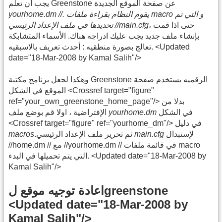
يجب أن تعلم Greenstone عن صفحة الموقع الجديدة
yourhome.dm //. يقوم النظام بقراءة ملفات macro و التي تم
، حتى اذا قمت
تحديدها في ملف الإعداد الرئيسي //main.cfg
بإنشاء ملف جديد يجب عليك ادراجه هناك. الأسماء المتشابكة
تعالج بصورة منطقيه : أحدث تعريف بالاسبقيه. <Updated
date="18-Mar-2008 by Kamal Salih"/>
وهكذا لجعل برنامج مكتبة Greenstone الرقميه يستخدم صفحة
الموقع في الشكل <Crossref target="figure"
ref="your_own_greenstone_home_page"/> بدلا من
في الشكل
yourhome.dm
الإفتراضية ، اولا قم بوضع ملف
<Crossref target="figure" ref="yourhome_dm"/> في دليل
لإستبدال
main.cfg
.ثم تحرير ملف الإعداد الرئيسي
macros
//home.dm // مع //yourhome.dm // في قائمة ملفات macro
التي يتم تحميلها في البدء. <Updated date="18-Mar-2008 by
Kamal Salih"/>
اعادة توجيه موقع لgreenstone
<Updated date="18-Mar-2008 by
Kamal Salih"/>