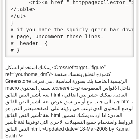
      <td><a href="_httppagecollector_">Cl
</table>

</ul>

}

# if you hate the squirly green bar down t
# page, uncomment these lines:

# _header_ {

# }
يمكنك استخدام الشكل <Crossref target="figure"
ref="yourhome_dm"/> كنموذج لتخلق بنفسك صفحة
Greenstone الرئيسية الخاصة بك. بصورة اساسية ، هي تعرف
داخل الأقواس المعقوصة توجد
content
macro يسمي المحتوي .
لغة تأشير النص الفائق html العادية. يمكنك حشر نص اضافي ،
جنبا الى جنب مع أوامر نسق عرض لغة تأشير النص الفائق html ،
لوضع المحتوى الذي ترغب في رؤيته على الصفحه.يعتبر النص هو
لغة تأشير النص الفائق html العادي؛ اذا اردت يمكنك تضمين
الروابط واستخدام جميع التسهيلات الاخرى التي توفرها لغة تأشير
النص الفائق html. <Updated date="18-Mar-2008 by Kamal
Salih"/>