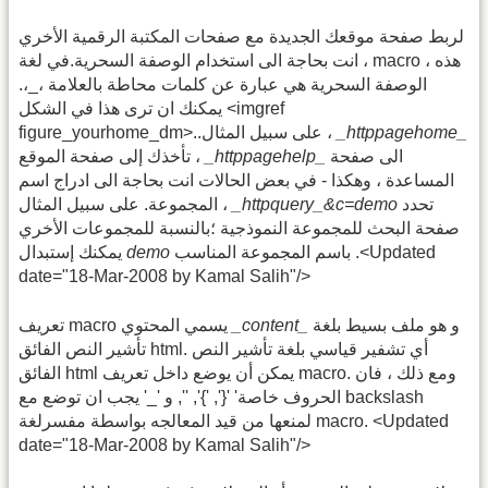
لربط صفحة موقعك الجديدة مع صفحات المكتبة الرقمية الأخري
، انت بحاجة الى استخدام الوصفة السحرية.في لغة macro هذه ،
الوصفة السحرية هي عبارة عن كلمات محاطة بالعلامة ،_،.
يمكنك ان ترى هذا في الشكل <imgref
_httppagehome_
figure_yourhome_dm>..على سبيل المثال ،
الى صفحة
_httppagehelp_
تأخذك إلى صفحة الموقع ،
المساعدة ، وهكذا - في بعض الحالات انت بحاجة الى ادراج اسم
تحدد
_httpquery_&c=demo
المجموعة. على سبيل المثال ،
صفحة البحث للمجموعة النموذجية ؛بالنسبة للمجموعات الأخري
باسم المجموعة المناسب .<Updated
demo
يمكنك إستبدال
date="18-Mar-2008 by Kamal Salih"/>
و هو ملف بسيط بلغة
_content_
تعريف macro يسمي المحتوي
تأشير النص الفائق html. أي تشفير قياسي بلغة تأشير النص
الفائق html يمكن أن يوضع داخل تعريف macro. ومع ذلك ، فان
الحروف خاصة' '{', '}', '', و '_' يجب ان توضع مع backslash
لمنعها من قيد المعالجه بواسطة مفسرلغة macro. <Updated
date="18-Mar-2008 by Kamal Salih"/>